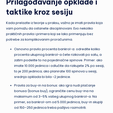
Prilagođavanje opklade i
taktike kroz sesiju
Kada prelazite iz teorije u praksu, važno je imati pravila koja
vam pomažu da ostanete disciplinovani. Evo nekoliko
praktičnih pravila i primera koji se lako primenjuju bez
potrebe za komplikovanim proračunima.
Osnovno pravilo procenta bankrol-a: odredite koliko
procenta ukupnog bankrol-a ćete rizikovati po satu, a
zatim podelite to na pojedinačne spinove. Primer: ako
imate 10.000 jedinica i odlučite da rizikujete 2% po sesiji,
to je 200 jedinica; ako planirate 100 spinova u sesiji,
srednja opklada bi bila ~2 jedinice.
Pravila za buy-in na bonus: ako igra nudi plaćanje
bonusa (bonus buy), ograničite cenu buy-ina na
maksimum od 3–5% vašeg ukupnog bankrol-a. Na
primer, sa bankrol-om od 5.000 jedinica, buy-in skuplji
od 150–250 jedinica treba pažljivo razmotriti.