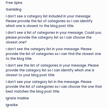
Free Spins
Gambling
I don’t see a category list included in your message.
Please provide the list of categories so I can identify
which one is closest to the blog post title.
I don’t see a list of categories in your message. Could you
please provide the category list so I can choose the
closest one?
I don’t see the category list in your message. Please
provide the list of categories so I can find the closest one
to the blog title.
I don’t see the list of categories in your message. Please
provide the category list so I can identify which one is
closest to your blog post title.
I don’t see your category list in the message. Please
provide the list of categories so I can choose the one that
best matches the blog post title.
Igraće mašine
Igračke