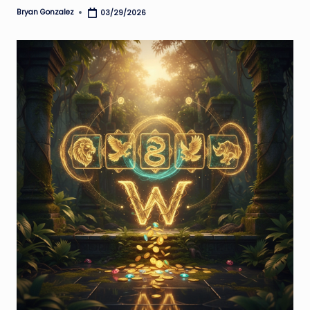
Bryan Gonzalez
03/29/2026
Posted
by