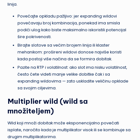
linija.
Povećajte opkladu pažljivo: jer expanding wildovi
povećavaju broj kombinacija, ponekad ima smisla
podići ulog kako biste maksimalno iskoristili potencijal
šire pokrivenosti.
Birajte slotove sa većim brojem linija ili klaster
mehanikom: prošireni wildovi donose najviše koristi
kada postoji više načina da se formira dobitak.
Pazite na RTP i volatilnost: ako slot ima nisku volatilnost,
često ćete videti manje velike dobitke čak i sa
expanding wildovima — zato uskladite veličinu opklade
sa svojim ciljevima.
Multiplier wild (wild sa
množiteljem)
Wild koji množi dobitak može eksponencijalno povećati
isplate, naročito kada je multiplikator visok ili se kombinuje sa
drugim multiplikatorima.