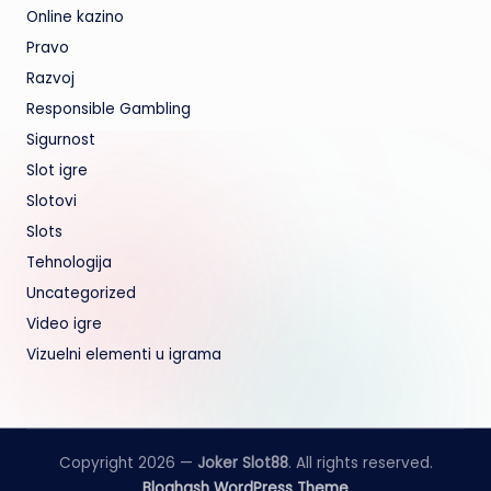
Online kazino
Pravo
Razvoj
Responsible Gambling
Sigurnost
Slot igre
Slotovi
Slots
Tehnologija
Uncategorized
Video igre
Vizuelni elementi u igrama
Copyright 2026 —
Joker Slot88
. All rights reserved.
Bloghash WordPress Theme