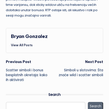
time varijansu, dok sticky wildovi utiču na frekvenciju većih
dobitaka unutar bonusa. RTP ostaje isti, ali iskustvo i rizik po
sesiji mogu značajno varirati.
Bryan Gonzalez
View All Posts
Post
Previous Post
Next Post
Scatter simboli i bonus
Simboli u slotovima: Šta
navigation
besplatnih okretaja: kako
znače wild i scatter simboli
ih aktivirati
Search
Search