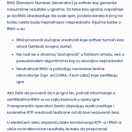
RNG (Random Number Generator) je softver koji generiše
nasumične rezultate u igrama. Za tebe kao igrača, najvažnije
je da RNG obezbeđuje da svaki spin, podela karata ili broj na
točku ruleta budu nepristrasni i nepredvidivi. Ključne tačke o
RNG-u su:
RNG proizvodi slučajne vrednosti koje softver tumači kao
ishod (
simboli
, brojevi, karte).
Ne radi se o stvarnoj “slučajnosti” u fizičkom smislu, već o
pseudoloskim algoritmima koji su dovoljno nepredvidivi.
Neutralnost RNG-a potvrđuju nezavisne testne
laboratorije (npr. eCOGRA, iTech Labs) koje sertifikuju
igre.
Ako želiš da proveriš da li je igra fer, potraži informacije o
sertifikatima RNG-a na sajtu kazina ili u opisu igre.
Transparentni operatori često objavljuju audit izveštaje i
konkretne RTP vrednosti testirane od strane nezavisnih tela.
U sledećem delu objasniću kako kombinacija RTP-a i RNG-a
utiče na kratkoročne rezultate, te kako da prepoznaš