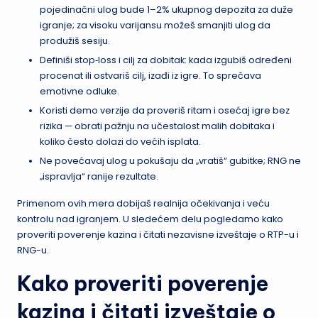
pojedinačni ulog bude 1–2% ukupnog depozita za duže
igranje; za visoku varijansu možeš smanjiti ulog da
produžiš sesiju.
Definiši stop‑loss i cilj za dobitak: kada izgubiš određeni
procenat ili ostvariš cilj, izađi iz igre. To sprečava
emotivne odluke.
Koristi demo verzije da proveriš ritam i osećaj igre bez
rizika — obrati pažnju na učestalost malih dobitaka i
koliko često dolazi do većih isplata.
Ne povećavaj ulog u pokušaju da „vratiš“ gubitke; RNG ne
„ispravlja“ ranije rezultate.
Primenom ovih mera dobijaš realnija očekivanja i veću
kontrolu nad igranjem. U sledećem delu pogledamo kako
proveriti poverenje kazina i čitati nezavisne izveštaje o RTP-u i
RNG-u.
Kako proveriti poverenje
kazina i čitati izveštaje o