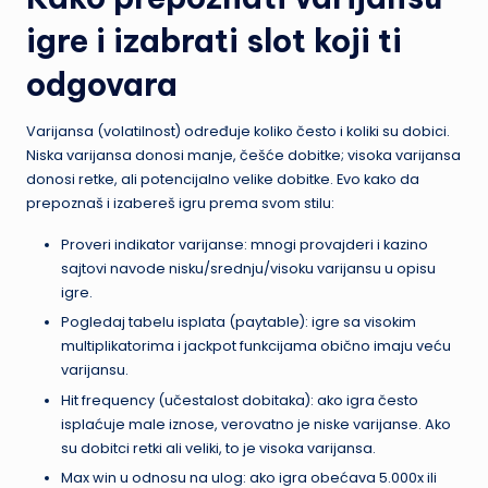
igre i izabrati slot koji ti
odgovara
Varijansa (volatilnost) određuje koliko često i koliki su dobici.
Niska varijansa donosi manje, češće dobitke; visoka varijansa
donosi retke, ali potencijalno velike dobitke. Evo kako da
prepoznaš i izabereš igru prema svom stilu:
Proveri indikator varijanse: mnogi provajderi i kazino
sajtovi navode nisku/srednju/visoku varijansu u opisu
igre.
Pogledaj tabelu isplata (paytable): igre sa visokim
multiplikatorima i jackpot funkcijama obično imaju veću
varijansu.
Hit frequency (učestalost dobitaka): ako igra često
isplaćuje male iznose, verovatno je niske varijanse. Ako
su dobitci retki ali veliki, to je visoka varijansa.
Max win u odnosu na ulog: ako igra obećava 5.000x ili