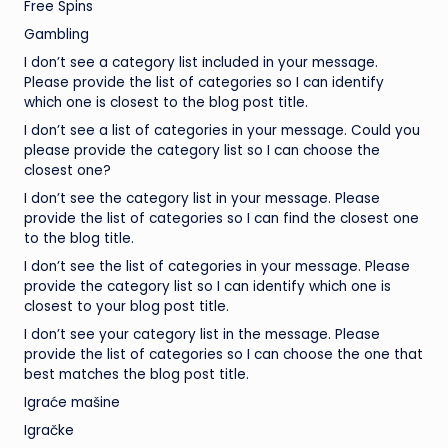
Free Spins
Gambling
I don’t see a category list included in your message.
Please provide the list of categories so I can identify
which one is closest to the blog post title.
I don’t see a list of categories in your message. Could you
please provide the category list so I can choose the
closest one?
I don’t see the category list in your message. Please
provide the list of categories so I can find the closest one
to the blog title.
I don’t see the list of categories in your message. Please
provide the category list so I can identify which one is
closest to your blog post title.
I don’t see your category list in the message. Please
provide the list of categories so I can choose the one that
best matches the blog post title.
Igraće mašine
Igračke