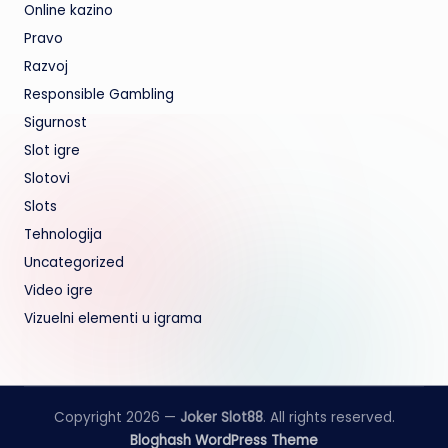
Online kazino
Pravo
Razvoj
Responsible Gambling
Sigurnost
Slot igre
Slotovi
Slots
Tehnologija
Uncategorized
Video igre
Vizuelni elementi u igrama
Copyright 2026 —
Joker Slot88
. All rights reserved.
Bloghash WordPress Theme