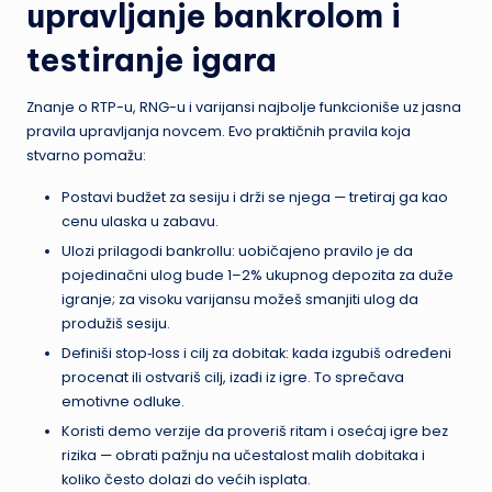
upravljanje bankrolom i
testiranje igara
Znanje o RTP-u, RNG-u i varijansi najbolje funkcioniše uz jasna
pravila upravljanja novcem. Evo praktičnih pravila koja
stvarno pomažu:
Postavi budžet za sesiju i drži se njega — tretiraj ga kao
cenu ulaska u zabavu.
Ulozi prilagodi bankrollu: uobičajeno pravilo je da
pojedinačni ulog bude 1–2% ukupnog depozita za duže
igranje; za visoku varijansu možeš smanjiti ulog da
produžiš sesiju.
Definiši stop‑loss i cilj za dobitak: kada izgubiš određeni
procenat ili ostvariš cilj, izađi iz igre. To sprečava
emotivne odluke.
Koristi demo verzije da proveriš ritam i osećaj igre bez
rizika — obrati pažnju na učestalost malih dobitaka i
koliko često dolazi do većih isplata.