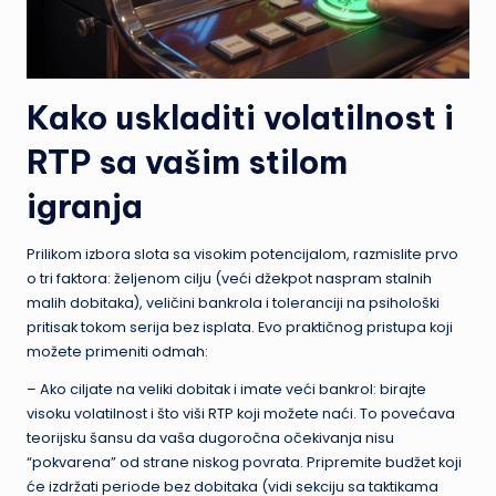
Kako uskladiti volatilnost i
RTP sa vašim stilom
igranja
Prilikom izbora slota sa visokim potencijalom, razmislite prvo
o tri faktora: željenom cilju (veći džekpot naspram stalnih
malih dobitaka), veličini bankrola i toleranciji na psihološki
pritisak tokom serija bez isplata. Evo praktičnog pristupa koji
možete primeniti odmah:
– Ako ciljate na veliki dobitak i imate veći bankrol: birajte
visoku volatilnost i što viši RTP koji možete naći. To povećava
teorijsku šansu da vaša dugoročna očekivanja nisu
“pokvarena” od strane niskog povrata. Pripremite budžet koji
će izdržati periode bez dobitaka (vidi sekciju sa taktikama