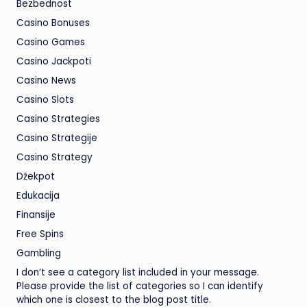
Bezbednost
Casino Bonuses
Casino Games
Casino Jackpoti
Casino News
Casino Slots
Casino Strategies
Casino Strategije
Casino Strategy
Džekpot
Edukacija
Finansije
Free Spins
Gambling
I don’t see a category list included in your message.
Please provide the list of categories so I can identify
which one is closest to the blog post title.