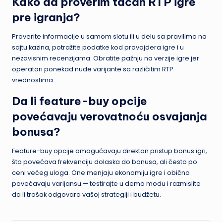
Kako da proverim tačan RTP igre
pre igranja?
Proverite informacije u samom slotu ili u delu sa pravilima na
sajtu kazina, potražite podatke kod provajdera igre i u
nezavisnim recenzijama. Obratite pažnju na verzije igre jer
operatori ponekad nude varijante sa različitim RTP
vrednostima.
Da li feature-buy opcije
povećavaju verovatnoću osvajanja
bonusa?
Feature-buy opcije omogućavaju direktan pristup bonus igri,
što povećava frekvenciju dolaska do bonusa, ali često po
ceni većeg uloga. One menjaju ekonomiju igre i obično
povećavaju varijansu — testirajte u demo modu i razmislite
da li trošak odgovara vašoj strategiji i budžetu.