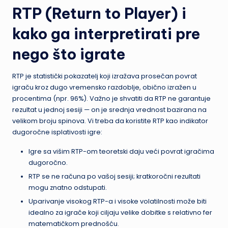
RTP (Return to Player) i
kako ga interpretirati pre
nego što igrate
RTP je statistički pokazatelj koji izražava prosečan povrat
igraču kroz dugo vremensko razdoblje, obično izražen u
procentima (npr. 96%). Važno je shvatiti da RTP ne garantuje
rezultat u jednoj sesiji — on je srednja vrednost bazirana na
velikom broju spinova. Vi treba da koristite RTP kao indikator
dugoročne isplativosti igre:
Igre sa višim RTP-om teoretski daju veći povrat igračima
dugoročno.
RTP se ne računa po vašoj sesiji; kratkoročni rezultati
mogu znatno odstupati.
Uparivanje visokog RTP-a i visoke volatilnosti može biti
idealno za igrače koji ciljaju velike dobitke s relativno fer
matematičkom prednošću.