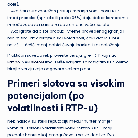
dole).
– Ako želite uravnotežen pristup: srednja volatilnost i RTP
iznad proseka (npr. oko ili preko 96%) daju dobar kompromis
između zabave i šanse za povremene veće isplate.
– Ako igrate da biste produžili vreme provedenog igranja i
minimizirali rizik: birajte nisku volatilnost, čak i ako RTP nije
najviši — češći manji dobici čuvaju bankrol i raspoloženje.
Praktičan savet: uvek proverite verziju igre i RTP koji nudi
kazino
. Neki
slotovi
imaju više varijanti sa različitim RTP-ovima;
birajte verziju koja odgovara vašem planu.
Primeri slotova sa visokim
potencijalom (po
volatilnosti i RTP-u)
Neki naslovi su stekli reputaciju među “hunterima” jer
kombinuju visoku volatilnost i konkurentan RTP ili imaju
poznate bonuse koji omogućavaju velike dobitke. Evo