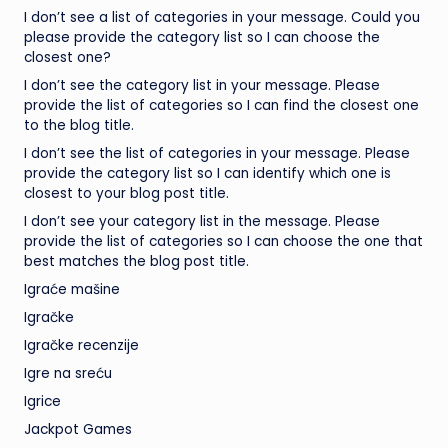
I don’t see a list of categories in your message. Could you
please provide the category list so I can choose the
closest one?
I don’t see the category list in your message. Please
provide the list of categories so I can find the closest one
to the blog title.
I don’t see the list of categories in your message. Please
provide the category list so I can identify which one is
closest to your blog post title.
I don’t see your category list in the message. Please
provide the list of categories so I can choose the one that
best matches the blog post title.
Igraće mašine
Igračke
Igračke recenzije
Igre na sreću
Igrice
Jackpot Games