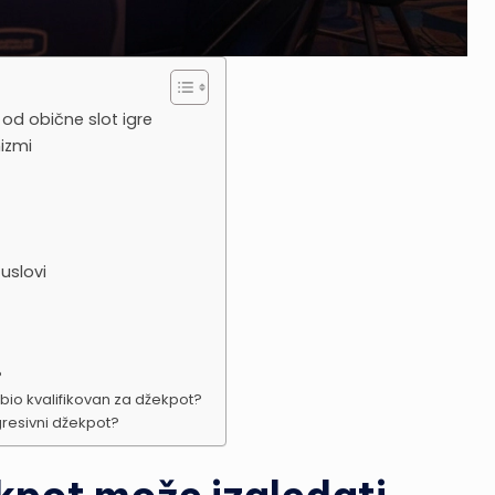
 od obične slot igre
izmi
 uslovi
?
 bio kvalifikovan za džekpot?
ogresivni džekpot?