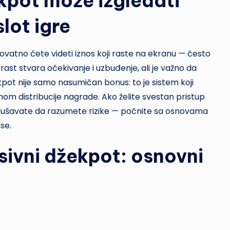
kpot može izgledati
slot
igre
vatno ćete videti iznos koji raste na ekranu — često
rast stvara očekivanje i uzbuđenje, ali je važno da
ekpot nije samo nasumičan bonus: to je sistem koji
m distribucije nagrade. Ako želite svestan pristup
pokušavate da razumete rizike — počnite sa osnovama
se.
sivni džekpot: osnovni