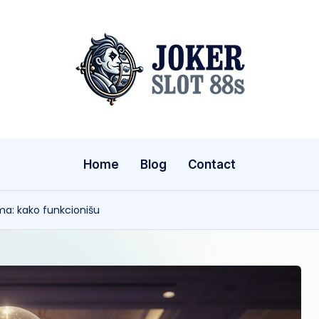
J
o
k
Home
Blog
Contact
e
r
ima: kako funkcionišu
S
l
o