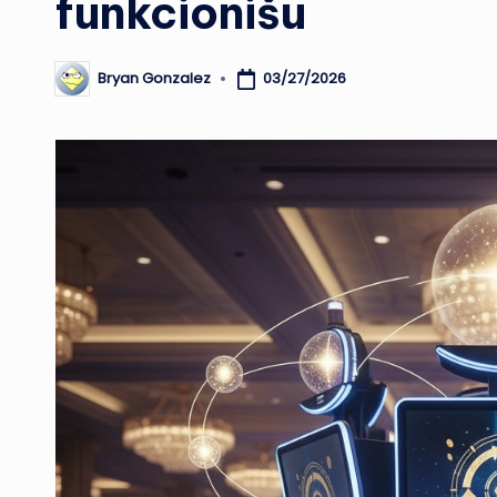
funkcionišu
03/27/2026
Bryan Gonzalez
Posted
by