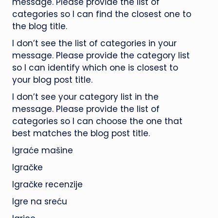
message. Please provide the list of
categories so I can find the closest one to
the blog title.
I don’t see the list of categories in your
message. Please provide the category list
so I can identify which one is closest to
your blog post title.
I don’t see your category list in the
message. Please provide the list of
categories so I can choose the one that
best matches the blog post title.
Igraće mašine
Igračke
Igračke recenzije
Igre na sreću