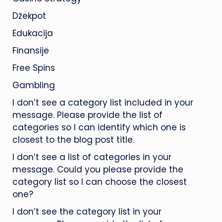
Džekpot
Edukacija
Finansije
Free Spins
Gambling
I don’t see a category list included in your
message. Please provide the list of
categories so I can identify which one is
closest to the blog post title.
I don’t see a list of categories in your
message. Could you please provide the
category list so I can choose the closest
one?
I don’t see the category list in your