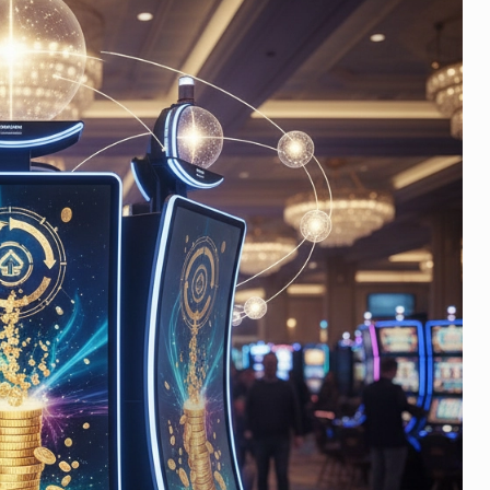
t
8
8