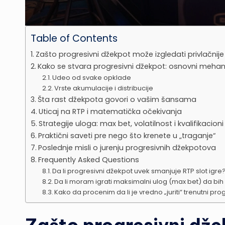
Table of Contents
Zašto progresivni džekpot može izgledati privlačnije
Kako se stvara progresivni džekpot: osnovni mehan
Udeo od svake opklade
Vrste akumulacije i distribucije
Šta rast džekpota govori o vašim šansama
Uticaj na RTP i matematička očekivanja
Strategije uloga: max bet, volatilnost i kvalifikacioni
Praktični saveti pre nego što krenete u „traganje“
Poslednje misli o jurenju progresivnih džekpotova
Frequently Asked Questions
Da li progresivni džekpot uvek smanjuje RTP slot igre
Da li moram igrati maksimalni ulog (max bet) da bih
Kako da procenim da li je vredno „juriti“ trenutni pr