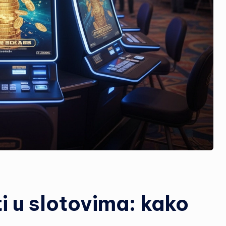
i u slotovima: kako