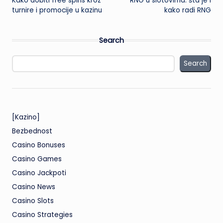
Kako dobiti free spins kroz
RNG u slotovima: šta je i
navigation
turnire i promocije u kazinu
kako radi RNG
Search
Search
[Kazino]
Bezbednost
Casino Bonuses
Casino Games
Casino Jackpoti
Casino News
Casino Slots
Casino Strategies