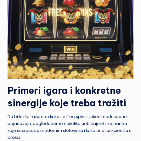
Primeri igara i konkretne
sinergije koje treba tražiti
Da bi lakše razumeo kako se free spins i jokeri međusobno
pojačavaju, pogledaćemo nekoliko uobičajenih mehanika
koje susrećeš u modernim slotovima i kako one funkcionišu u
praksi: