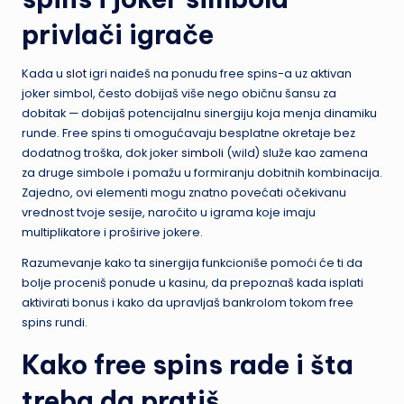
privlači igrače
Kada u
slot
igri naiđeš na ponudu free spins-a uz aktivan
joker simbol, često dobijaš više nego običnu šansu za
dobitak — dobijaš potencijalnu sinergiju koja menja dinamiku
runde. Free spins ti omogućavaju besplatne okretaje bez
dodatnog troška, dok joker
simboli
(wild) služe kao zamena
za druge simbole i pomažu u formiranju dobitnih kombinacija.
Zajedno, ovi elementi mogu znatno povećati očekivanu
vrednost tvoje sesije, naročito u igrama koje imaju
multiplikatore i proširive jokere.
Razumevanje kako ta sinergija funkcioniše pomoći će ti da
bolje proceniš ponude u kasinu, da prepoznaš kada isplati
aktivirati bonus i kako da upravljaš bankrolom tokom free
spins rundi.
Kako free spins rade i šta
treba da pratiš