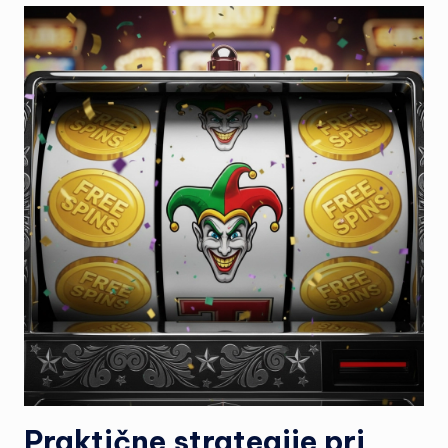
Praktične strategije pri