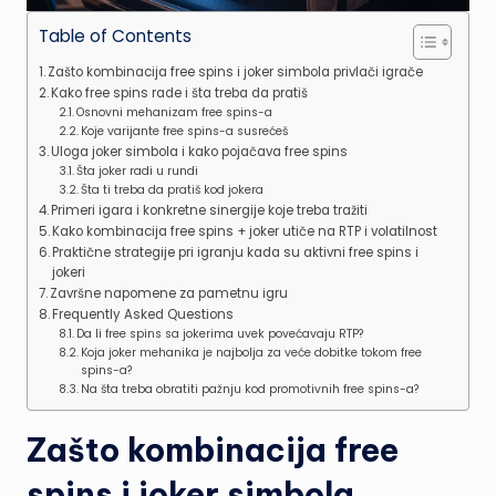
Table of Contents
Zašto kombinacija free spins i joker simbola privlači igrače
Kako free spins rade i šta treba da pratiš
Osnovni mehanizam free spins-a
Koje varijante free spins-a susrećeš
Uloga joker simbola i kako pojačava free spins
Šta joker radi u rundi
Šta ti treba da pratiš kod jokera
Primeri igara i konkretne sinergije koje treba tražiti
Kako kombinacija free spins + joker utiče na RTP i volatilnost
Praktične strategije pri igranju kada su aktivni free spins i
jokeri
Završne napomene za pametnu igru
Frequently Asked Questions
Da li free spins sa jokerima uvek povećavaju RTP?
Koja joker mehanika je najbolja za veće dobitke tokom free
spins-a?
Na šta treba obratiti pažnju kod promotivnih free spins-a?
Zašto kombinacija free
spins i
joker
simbola