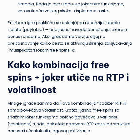
simbola. Kada je ovo u paru sa jokerskim funkcijama,
verovatnoća velikog skoka u isplatama raste.
Pri izboru igre praktično se oslanjaj na recenzije i tabele
isplata (paytable) — one jasno navode ponašanje jokera u
bonus rundama. Ako igraš demo verziju, ciljaj na
prepoznavanje koliko često se aktiviraju širenja, zaključavanja
i multiplikatori tokom free spins-a.
Kako kombinacija free
spins + joker utiče na RTP i
volatilnost
Mnoge igrače zanima da li ova kombinacija “podiže” RTP ili
samo povećava volatilnost. Kratko i jasno: free spins sa
snažnim joker funkcijama obično povećavaju varijansu
(volatilnost) runde, dok efekt na stvarni RTP zavisi od strukture
bonusa i učestalosti njegovog aktiviranja.