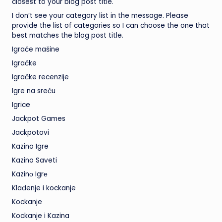
closest to your blog post title.
I don’t see your category list in the message. Please
provide the list of categories so I can choose the one that
best matches the blog post title.
Igraće mašine
Igračke
Igračke recenzije
Igre na sreću
Igrice
Jackpot Games
Jackpotovi
Kazino Igre
Kazino Saveti
Kazinо Igrе
Klađenje i kockanje
Kockanje
Kockanje i Kazina