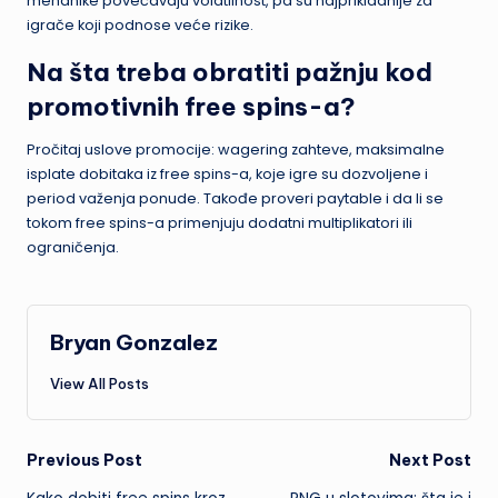
mehanike povećavaju volatilnost, pa su najprikladnije za
igrače koji podnose veće rizike.
Na šta treba obratiti pažnju kod
promotivnih free spins-a?
Pročitaj uslove promocije: wagering zahteve, maksimalne
isplate dobitaka iz free spins-a, koje igre su dozvoljene i
period važenja ponude. Takođe proveri paytable i da li se
tokom free spins-a primenjuju dodatni multiplikatori ili
ograničenja.
Bryan Gonzalez
View All Posts
Post
Previous Post
Next Post