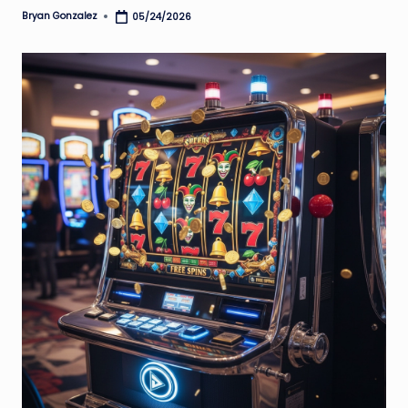
Bryan Gonzalez
05/24/2026
Posted
by