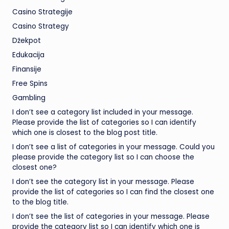
Casino Strategije
Casino Strategy
Džekpot
Edukacija
Finansije
Free Spins
Gambling
I don’t see a category list included in your message.
Please provide the list of categories so I can identify
which one is closest to the blog post title.
I don’t see a list of categories in your message. Could you
please provide the category list so I can choose the
closest one?
I don’t see the category list in your message. Please
provide the list of categories so I can find the closest one
to the blog title.
I don’t see the list of categories in your message. Please
provide the category list so I can identify which one is