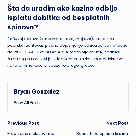
Šta da uradim ako kazino odbije
isplatu dobitka od besplatnih
spinova?
Sačuvaj dokaze (screenshot-ove, mejlove), kontaktiraj
podršku i zahtevaš pisano objašnjenje pozivajući se na tačnu
klauzulu u T&C. Ako rešenje nije zadovoljavajuće, podnesi
žalbu regulatoru koji je izdao licencu kazinu i podeli iskustvo
na forumima kako bi upozorio druge igrače.
Bryan Gonzalez
View All Posts
Post
Previous Post
Next Post
Free spins u slotovima:
Bonus free spins u kazinu: