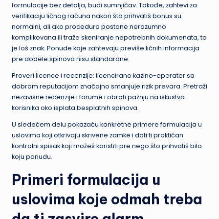
formulacije bez detalja, budi sumnjičav. Takođe, zahtevi za
verifikaciju ličnog računa nakon što prihvatiš bonus su
normalni, ali ako procedura postane nerazumno
komplikovana ili traže skeniranje nepotrebnih dokumenata, to
je loš znak. Ponude koje zahtevaju previše ličnih informacija
pre dodele spinova nisu standardne.
Proveri licence i recenzije: licencirano kazino-operater sa
dobrom reputacijom značajno smanjuje rizik prevara. Pretraži
nezavisne recenzije i forume i obrati pažnju na iskustva
korisnika oko isplata besplatnih spinova.
U sledećem delu pokazaću konkretne primere formulacija u
uslovima koji otkrivaju skrivene zamke i dati ti praktičan
kontrolni spisak koji možeš koristiti pre nego što prihvatiš bilo
koju ponudu.
Primeri formulacija u
uslovima koje odmah treba
da ti zasvire alarm