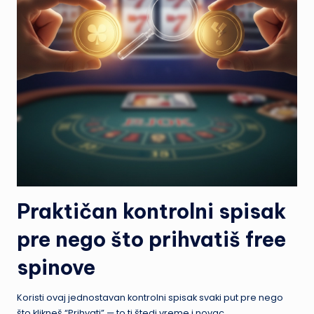
Praktičan kontrolni spisak
pre nego što prihvatiš free
spinove
Koristi ovaj jednostavan kontrolni spisak svaki put pre nego
što klikneš “Prihvati” — to ti štedi vreme i novac.