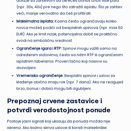
dolaze sa zahtevom da okrećeš bonus iznos više puta
(npr. 30x, 40x) pre nego što zatražiš isplatu. Što je zahtev
veći, manje verovatno da ćeš profitirati.
Maksimalna isplata:
Kazina često ograničavaju koliko
novca možeš podići od besplatnih spinova (npr. max 50
EUR). Ako je limit nizak, potencijalna dobit se praktično
svodi na simboličnu vrednost.
Ograničenje igara i RTP:
Spinovi mogu važiti samo na
određenim slotovima, često sa nižim RTP ili ograničenim
isplatnim tabelama. Proveri tačno koji naslovi su
dozvoljeni.
Vremensko ograničenje:
Besplatni spinovi i uslovi za
klađenje obično imaju rok (npr. 7 dana). Ako ne reaguješ
brzo, bonus i dobici mogu biti izgubljeni.
Prepoznaj crvene zastavice i
potvrdi verodostojnost ponude
Postoje jasni signali koji ukazuju da ponuda možda nije
iskrena. Ako kazino skriva uslove ili koristi marketinške