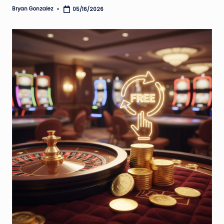
Bryan Gonzalez
05/16/2026
Posted
by