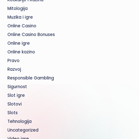
Mitologija
Muzika i igre
Online Casino
Online Casino Bonuses
Online igre
Online kazino
Pravo
Razvoj
Responsible Gambling
Sigurnost
Slot igre
Slotovi
Slots
Tehnologija
Uncategorized
Video igre