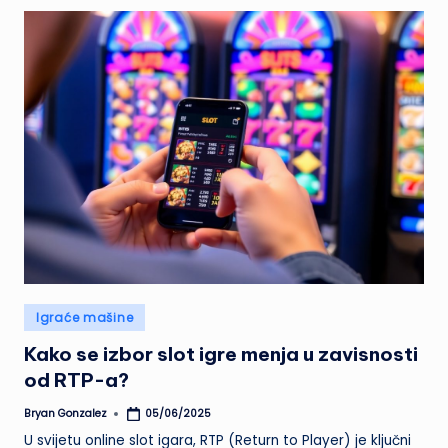
Posted
Igraće mašine
in
Kako se izbor slot igre menja u zavisnosti
od RTP-a?
Bryan Gonzalez
05/06/2025
Posted
by
U svijetu online slot igara, RTP (Return to Player) je ključni