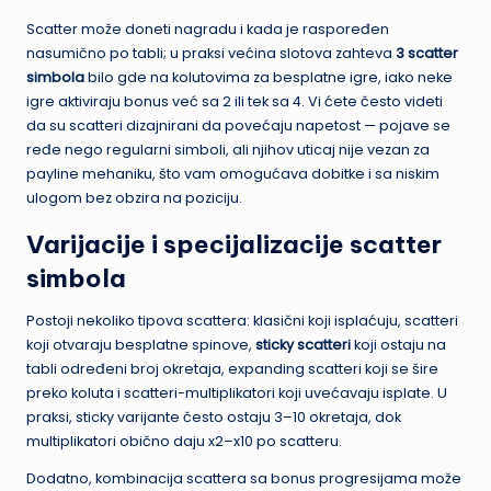
Scatter može doneti nagradu i kada je raspoređen
nasumično po tabli; u praksi većina slotova zahteva
3 scatter
simbola
bilo gde na kolutovima za besplatne igre, iako neke
igre aktiviraju bonus već sa 2 ili tek sa 4. Vi ćete često videti
da su scatteri dizajnirani da povećaju napetost — pojave se
ređe nego regularni simboli, ali njihov uticaj nije vezan za
payline mehaniku, što vam omogućava dobitke i sa niskim
ulogom bez obzira na poziciju.
Varijacije i specijalizacije scatter
simbola
Postoji nekoliko tipova scattera: klasični koji isplaćuju, scatteri
koji otvaraju besplatne spinove,
sticky scatteri
koji ostaju na
tabli određeni broj okretaja, expanding scatteri koji se šire
preko koluta i scatteri-multiplikatori koji uvećavaju isplate. U
praksi, sticky varijante često ostaju 3–10 okretaja, dok
multiplikatori obično daju x2–x10 po scatteru.
Dodatno, kombinacija scattera sa bonus progresijama može