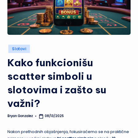
Posted
Slotovi
in
Kako funkcionišu
scatter simboli u
slotovima i zašto su
važni?
Bryan Gonzalez
08/13/2025
Posted
by
Nakon prethodnih objašnjenja, fokusiraćemo se na praktične