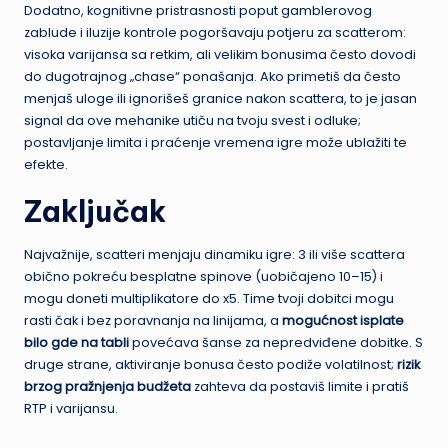
Dodatno, kognitivne pristrasnosti poput gamblerovog
zablude i iluzije kontrole pogoršavaju potjeru za scatterom:
visoka varijansa sa retkim, ali velikim bonusima često dovodi
do dugotrajnog „chase“ ponašanja. Ako primetiš da često
menjaš uloge ili ignorišeš granice nakon scattera, to je jasan
signal da ove mehanike utiču na tvoju svest i odluke;
postavljanje limita i praćenje vremena igre može ublažiti te
efekte.
Zaključak
Najvažnije, scatteri menjaju dinamiku igre: 3 ili više scattera
obično pokreću besplatne spinove (uobičajeno 10–15) i
mogu doneti multiplikatore do x5. Time tvoji dobitci mogu
rasti čak i bez poravnanja na linijama, a
mogućnost isplate
bilo gde na tabli
povećava šanse za nepredviđene dobitke. S
druge strane, aktiviranje bonusa često podiže volatilnost;
rizik
brzog pražnjenja budžeta
zahteva da postaviš limite i pratiš
RTP i varijansu.