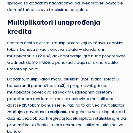
spinova sa dodatnim nagradama, pa uvek proveri paytable
da znaš tačne uslove i maksimalne isplate.
Multiplikatori i unapređenja
kredita
Scatters često aktiviraju multiplikatore koji uvećavaju dobitke
tokom bonusa ili kao trenutna isplata — standardni
multiplikatori su
x2 ili x3
, dok naprednije igre nude progresivne
vrednosti do
x10 ili više
, a ponekad ti daju i direktne kredite
umesto spinova.
Dodatno, multiplikatori mogu biti fiksni (npr. svaka isplata u
bonus rundi pomnoži se sa
x3
) ili progresivni, gde se
multiplikator povećava sa svakim uzastopnim okretom ili
pobeđenom rundom — u nekim naslovima multiplikator
dostiže
x15
tokom bonus serije. Pazi na to da veći multiplikatori
značajno povećavaju
varijansu
: moguće su velike isplate, ali i
duži niz bez dobitka. Pregledaj tabelu isplata i statistikе igre da
proceniš koliko često i u kom obimu multiplikatori utiču na tvoj
bankroll.