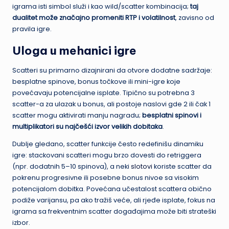
igrama isti simbol služi i kao wild/scatter kombinacija;
taj
dualitet može značajno promeniti RTP i volatilnost
, zavisno od
pravila igre.
Uloga u mehanici igre
Scatteri su primarno dizajnirani da otvore dodatne sadržaje:
besplatne spinove, bonus točkove ili mini-igre koje
povećavaju potencijalne isplate. Tipično su potrebna 3
scatter-a za ulazak u bonus, ali postoje naslovi gde 2 ili čak 1
scatter mogu aktivirati manju nagradu;
besplatni spinovi i
multiplikatori su najčešći izvor velikih dobitaka
.
Dublje gledano, scatter funkcije često redefinišu dinamiku
igre: stackovani scatteri mogu brzo dovesti do retriggera
(npr. dodatnih 5–10 spinova), a neki
slotovi
koriste scatter da
pokrenu progresivne ili posebne bonus nivoe sa visokim
potencijalom dobitka. Povećana učestalost scattera obično
podiže varijansu, pa ako tražiš veće, ali rjeđe isplate, fokus na
igrama sa frekventnim scatter događajima može biti strateški
izbor.