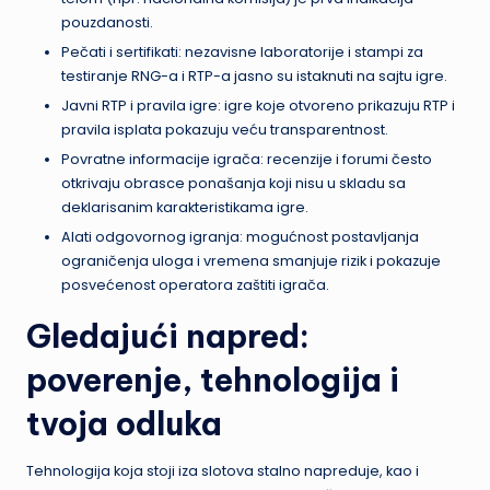
pouzdanosti.
Pečati i sertifikati: nezavisne laboratorije i stampi za
testiranje RNG-a i RTP-a jasno su istaknuti na sajtu igre.
Javni RTP i pravila igre: igre koje otvoreno prikazuju RTP i
pravila isplata pokazuju veću transparentnost.
Povratne informacije igrača: recenzije i forumi često
otkrivaju obrasce ponašanja koji nisu u skladu sa
deklarisanim karakteristikama igre.
Alati odgovornog igranja: mogućnost postavljanja
ograničenja uloga i vremena smanjuje rizik i pokazuje
posvećenost operatora zaštiti igrača.
Gledajući napred:
poverenje, tehnologija i
tvoja odluka
Tehnologija koja stoji iza slotova stalno napreduje, kao i