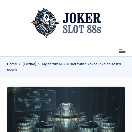
Skip
to
J
content
o
k
e
Home
[Kazino]
Algoritam RNG u slotovima kako funkcioniše iza
r
scenе
S
l
o
t
8
8