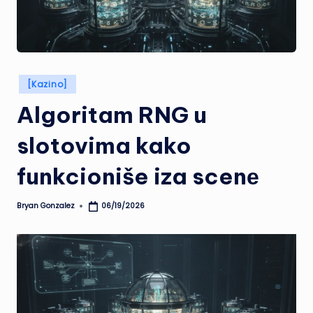
Posted
[Kazino]
in
Algoritam RNG u
slotovima kako
funkcioniše iza scenе
Bryan Gonzalez
06/19/2026
Posted
by