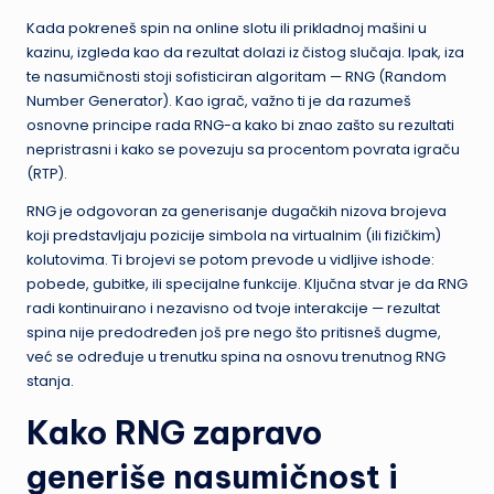
Kada pokreneš spin na online slotu ili prikladnoj mašini u
kazinu, izgleda kao da rezultat dolazi iz čistog slučaja. Ipak, iza
te nasumičnosti stoji sofisticiran algoritam — RNG (Random
Number Generator). Kao igrač, važno ti je da razumeš
osnovne principe rada RNG-a kako bi znao zašto su rezultati
nepristrasni i kako se povezuju sa procentom povrata igraču
(RTP).
RNG je odgovoran za generisanje dugačkih nizova brojeva
koji predstavljaju pozicije simbola na virtualnim (ili fizičkim)
kolutovima. Ti brojevi se potom prevode u vidljive ishode:
pobede, gubitke, ili specijalne funkcije. Ključna stvar je da RNG
radi kontinuirano i nezavisno od tvoje interakcije — rezultat
spina nije predodređen još pre nego što pritisneš dugme,
već se određuje u trenutku spina na osnovu trenutnog RNG
stanja.
Kako RNG zapravo
generiše nasumičnost i