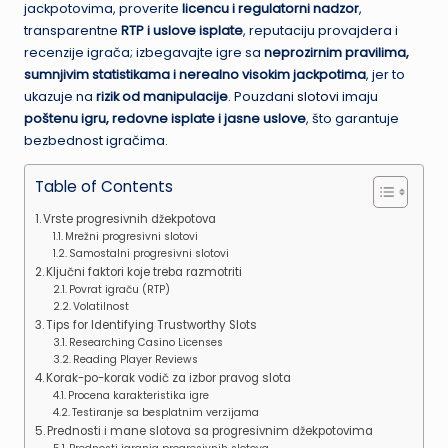
jackpotovima, proverite
licencu i regulatorni nadzor
,
transparentne
RTP i uslove isplate
, reputaciju provajdera i
recenzije igrača; izbegavajte igre sa
neprozirnim pravilima,
sumnjivim statistikama i nerealno visokim jackpotima
, jer to
ukazuje na
rizik od manipulacije
. Pouzdani
slotovi
imaju
poštenu igru, redovne isplate i jasne uslove
, što garantuje
bezbednost igračima.
Table of Contents
Vrste progresivnih džekpotova
Mrežni progresivni slotovi
Samostalni progresivni slotovi
Ključni faktori koje treba razmotriti
Povrat igraču (RTP)
Volatilnost
Tips for Identifying Trustworthy Slots
Researching Casino Licenses
Reading Player Reviews
Korak-po-korak vodič za izbor pravog slota
Procena karakteristika igre
Testiranje sa besplatnim verzijama
Prednosti i mane slotova sa progresivnim džekpotovima