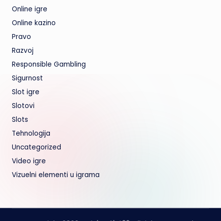
Online igre
Online kazino
Pravo
Razvoj
Responsible Gambling
Sigurnost
Slot igre
Slotovi
Slots
Tehnologija
Uncategorized
Video igre
Vizuelni elementi u igrama