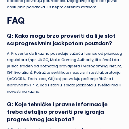
dodatno potvrđuju pouzdanost; izbjegavajte igre bez javno
dostupnih podataka ili s neprovjerenim kazinom.
FAQ
Q: Kako mogu brzo proveriti da li je slot
sa progresivnim jackpotom pouzdan?
A: Proverite da li kazino poseduje važeću licencu od priznatog
regulatora (npr. UKGC, Malta Gaming Authority, ili slično) i da li
je slot izrađen od poznatog provajdera (Microgaming, NetEnt,
IGT, Evolution). Potražite sertifikate nezavisnih test laboratorija
(eCOGRA, iTech Labs, GLI) koji potvrđuju poštenje RNG-a i
ispravnost RTP-a, kao i istoriju isplata jackpota u izveštajima ili
novostima kazina.
Q: Koje tehničke i pravne informacije
treba detaljno proveriti pre igranja
progresivnog jackpota?