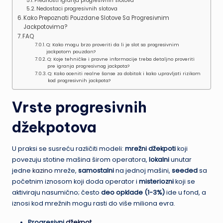
Prednosti igranja progresivnih slotova
Nedostaci progresivnih slotova
Kako Prepoznati Pouzdane Slotove Sa Progresivnim
Jackpotovima?
FAQ
Q: Kako mogu brzo proveriti da li je slot sa progresivnim
jackpotom pouzdan?
Q: Koje tehničke i pravne informacije treba detaljno proveriti
pre igranja progresivnog jackpota?
Q: Kako oceniti realne šanse za dobitak i kako upravljati rizikom
kod progresivnih jackpota?
Vrste progresivnih
džekpotova
U praksi se susreću različiti modeli:
mrežni džekpoti
koji
povezuju stotine mašina širom operatora,
lokalni
unutar
jedne
kazino
mreže,
samostalni
na jednoj mašini,
seeded
sa
početnim iznosom koji doda operator i
misteriozni
koji se
aktiviraju nasumično; često
deo opklade (1-3%)
ide u fond, a
iznosi kod mrežnih mogu rasti do više miliona evra.
Progresivni
džekpot