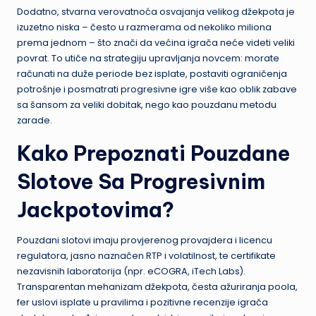
Dodatno, stvarna verovatnoća osvajanja velikog džekpota je
izuzetno niska – često u razmerama od nekoliko miliona
prema jednom – što znači da većina igrača neće videti veliki
povrat. To utiče na strategiju upravljanja novcem: morate
računati na duže periode bez isplate, postaviti ograničenja
potrošnje i posmatrati progresivne igre više kao oblik zabave
sa šansom za veliki dobitak, nego kao pouzdanu metodu
zarade.
Kako Prepoznati Pouzdane
Slotove Sa Progresivnim
Jackpotovima?
Pouzdani slotovi imaju provjerenog provajdera i licencu
regulatora, jasno naznačen RTP i volatilnost, te certifikate
nezavisnih laboratorija (npr. eCOGRA, iTech Labs).
Transparentan mehanizam džekpota, česta ažuriranja poola,
fer uslovi isplate u pravilima i pozitivne recenzije igrača