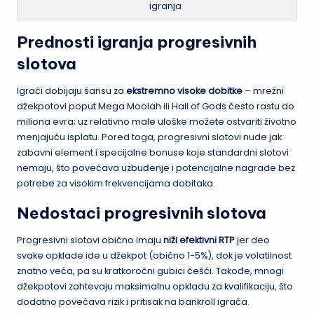
igranja
Prednosti igranja progresivnih
slotova
Igrači dobijaju šansu za
ekstremno visoke dobitke
– mrežni
džekpotovi poput Mega Moolah ili Hall of Gods često rastu do
miliona evra; uz relativno male uloške možete ostvariti životno
menjajuću isplatu. Pored toga, progresivni slotovi nude jak
zabavni element i specijalne bonuse koje standardni slotovi
nemaju, što povećava uzbuđenje i potencijalne nagrade bez
potrebe za visokim frekvencijama dobitaka.
Nedostaci progresivnih slotova
Progresivni slotovi obično imaju
niži efektivni RTP
jer deo
svake opklade ide u džekpot (obično 1-5%), dok je volatilnost
znatno veća, pa su kratkoročni gubici češći. Takođe, mnogi
džekpotovi zahtevaju maksimalnu opkladu za kvalifikaciju, što
dodatno povećava rizik i pritisak na bankroll igrača.