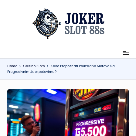
Skip
to
J
content
o
k
e
Home
Casino Slots
Kako Prepoznati Pouzdane Slotove Sa
r
Progresivnim Jackpotovima?
S
l
o
t
8
8