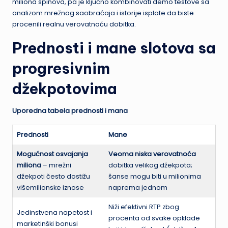
miliona spinova, pa je ključno kombinovati demo testove sa
analizom mrežnog saobraćaja i istorije isplate da biste
procenili realnu verovatnoću dobitka.
Prednosti i mane slotova sa
progresivnim
džekpotovima
Uporedna tabela prednosti i mana
Prednosti
Mane
Mogućnost osvajanja
Veoma niska verovatnoća
miliona
– mrežni
dobitka velikog džekpota;
džekpoti često dostižu
šanse mogu biti u milionima
višemilionske iznose
naprema jednom
Niži efektivni RTP zbog
Jedinstvena napetost i
procenta od svake opklade
marketinški bonusi