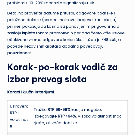
problemi u 10-20% recenzija signaliziraju rizik.
Detaljno proverite datume pritužbi, odgovore podrške i
priložene dokaze (screenshot-ove, brojeve transakcija):
primeri pokazuju da kazina sa ponovljenim prigovorima o
zastoju isplata
tokom promotivnih perioda često krše uslove;
očekivano vreme odgovora korisničke službe je
<48 sati
, a
potvrde nezavisnih arbitara dodatno povećavaju
pouzdanost
.
Korak-po-korak vodič za
izbor pravog slota
Koraci i ključni kriterijumi
1. Provera
Tražite
RTP 96-98%
kad je moguće;
RTP i
izbegavajte
RTP <94%
. Visoka volatilnost znači
volatilnos
rjeđe, ali veće dobitke.
ti