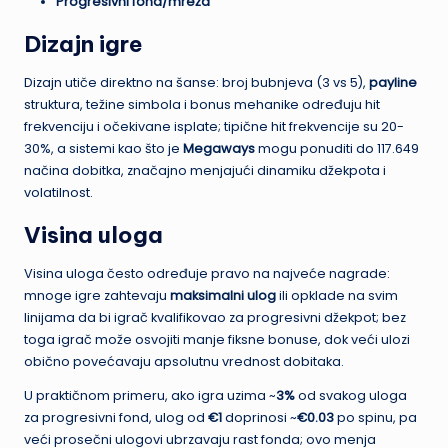
Progresivni fond/mreža
Dizajn igre
Dizajn utiče direktno na šanse: broj bubnjeva (3 vs 5),
payline
struktura, težine simbola i bonus mehanike određuju hit
frekvenciju i očekivane isplate; tipične hit frekvencije su 20-
30%, a sistemi kao što je
Megaways
mogu ponuditi do 117.649
načina dobitka, značajno menjajući dinamiku džekpota i
volatilnost.
Visina uloga
Visina uloga često određuje pravo na najveće nagrade:
mnoge igre zahtevaju
maksimalni ulog
ili opklade na svim
linijama da bi igrač kvalifikovao za progresivni džekpot; bez
toga igrač može osvojiti manje fiksne bonuse, dok veći ulozi
obično povećavaju apsolutnu vrednost dobitaka.
U praktičnom primeru, ako igra uzima ~
3%
od svakog uloga
za progresivni fond, ulog od
€1
doprinosi ~
€0.03
po spinu, pa
veći prosečni ulogovi ubrzavaju rast fonda; ovo menja