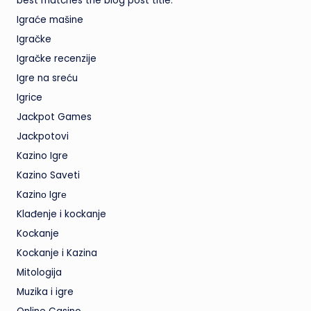
best matches the blog post title.
Igraće mašine
Igračke
Igračke recenzije
Igre na sreću
Igrice
Jackpot Games
Jackpotovi
Kazino Igre
Kazino Saveti
Kazinо Igrе
Klađenje i kockanje
Kockanje
Kockanje i Kazina
Mitologija
Muzika i igre