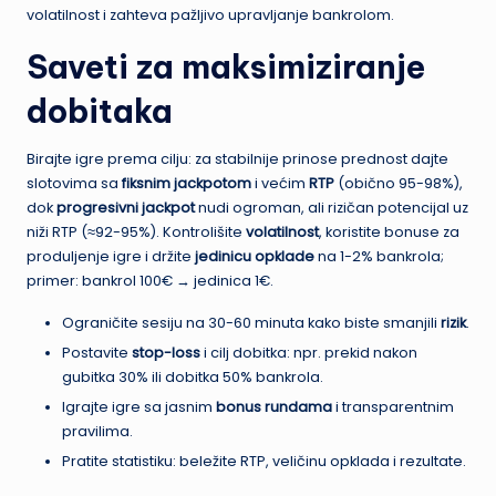
volatilnost i zahteva pažljivo upravljanje bankrolom.
Saveti za maksimiziranje
dobitaka
Birajte igre prema cilju: za stabilnije prinose prednost dajte
slotovima sa
fiksnim jackpotom
i većim
RTP
(obično 95-98%),
dok
progresivni jackpot
nudi ogroman, ali rizičan potencijal uz
niži RTP (≈92-95%). Kontrolišite
volatilnost
, koristite bonuse za
produljenje igre i držite
jedinicu opklade
na 1-2% bankrola;
primer: bankrol 100€ → jedinica 1€.
Ograničite sesiju na 30-60 minuta kako biste smanjili
rizik
.
Postavite
stop-loss
i cilj dobitka: npr. prekid nakon
gubitka 30% ili dobitka 50% bankrola.
Igrajte igre sa jasnim
bonus rundama
i transparentnim
pravilima.
Pratite statistiku: beležite RTP, veličinu opklada i rezultate.