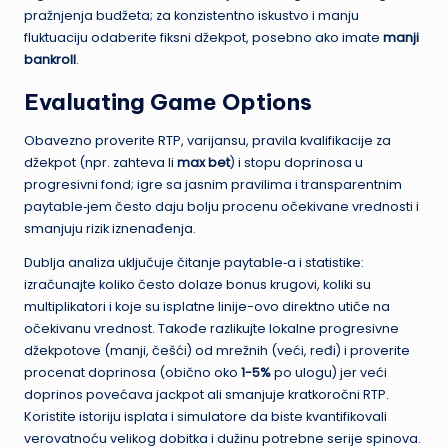
pražnjenja budžeta; za konzistentno iskustvo i manju
fluktuaciju odaberite fiksni džekpot, posebno ako imate
manji
bankroll
.
Evaluating Game Options
Obavezno proverite RTP, varijansu, pravila kvalifikacije za
džekpot (npr. zahteva li
max bet
) i stopu doprinosa u
progresivni fond; igre sa jasnim pravilima i transparentnim
paytable‑jem često daju bolju procenu očekivane vrednosti i
smanjuju rizik iznenađenja.
Dublja analiza uključuje čitanje paytable‑a i statistike:
izračunajte koliko često dolaze bonus krugovi, koliki su
multiplikatori i koje su isplatne linije-ovo direktno utiče na
očekivanu vrednost. Takođe razlikujte lokalne progresivne
džekpotove (manji, češći) od mrežnih (veći, ređi) i proverite
procenat doprinosa (obično oko
1-5%
po ulogu) jer veći
doprinos povećava jackpot ali smanjuje kratkoročni RTP.
Koristite istoriju isplata i simulatore da biste kvantifikovali
verovatnoću velikog dobitka i dužinu potrebne serije spinova.