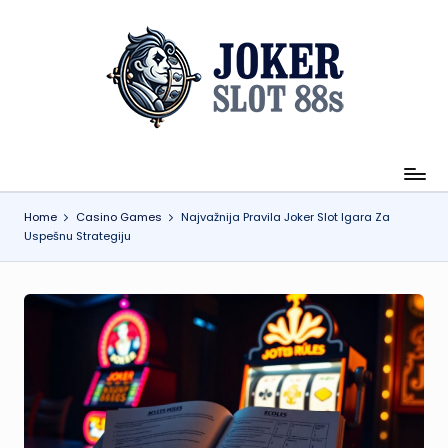
Skip
to
J
content
o
k
e
Home
Casino Games
Najvažnija Pravila Joker Slot Igara Za
r
Uspešnu Strategiju
S
l
o
t
8
8