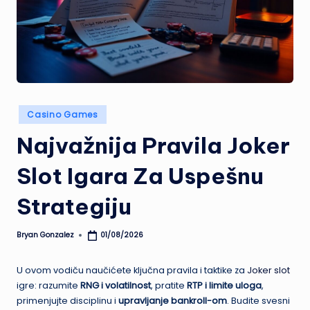
Posted
Casino Games
in
Najvažnija Pravila Joker
Slot Igara Za Uspešnu
Strategiju
Bryan Gonzalez
01/08/2026
Posted
by
U ovom vodiču naučićete ključna pravila i taktike za
Joker
slot
igre: razumite
RNG i volatilnost
, pratite
RTP i limite uloga
,
primenjujte disciplinu i
upravljanje bankroll-om
. Budite svesni