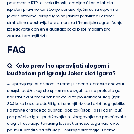
poznavanje RTP-a i volatilnosti, temeljno čitanje tabela
isplata i pravilno korišćenje bonusa ključni su za uspeh na
joker slotovima; birajte igre sa jasnim pravilima i džoker
simbolima, postavljajte vremenska i finansijska ograničenja i
izbegavajte gonjenje gubitaka kako biste maksimizirali
zabavu i smanjili rizik.
FAQ
Q: Kako pravilno upravljati ulogom i
budžetom pri igranju Joker slot igara?
A: Upravljanje budžetom je temelj uspeha: odredite dnevni ili
sesijski budžet koji ste spremni da izgubite i ne prelazite ga.
Koristite fiksni procenat bankrolla za pojedinačni ulog (npr. 1-
3%) kako biste produžili igru i smanjili rizik od ozbiljnog gubitka.
Postavite granice za gubitak i dobitak (stop-loss i cash-out)
pre početka igre i pridržavajte ih. Izbegavajte da povećavate
ulog iz frustracije (chasing losses); umesto toga napravite
pauzu ili pređite na niži ulog. Testirajte strategije u demo