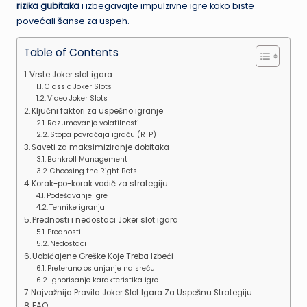
rizika gubitaka
i izbegavajte impulzivne igre kako biste
povećali šanse za uspeh.
Table of Contents
Vrste Joker slot igara
Classic Joker Slots
Video Joker Slots
Ključni faktori za uspešno igranje
Razumevanje volatilnosti
Stopa povraćaja igraču (RTP)
Saveti za maksimiziranje dobitaka
Bankroll Management
Choosing the Right Bets
Korak-po-korak vodič za strategiju
Podešavanje igre
Tehnike igranja
Prednosti i nedostaci Joker slot igara
Prednosti
Nedostaci
Uobičajene Greške Koje Treba Izbeći
Preterano oslanjanje na sreću
Ignorisanje karakteristika igre
Najvažnija Pravila Joker Slot Igara Za Uspešnu Strategiju
FAQ