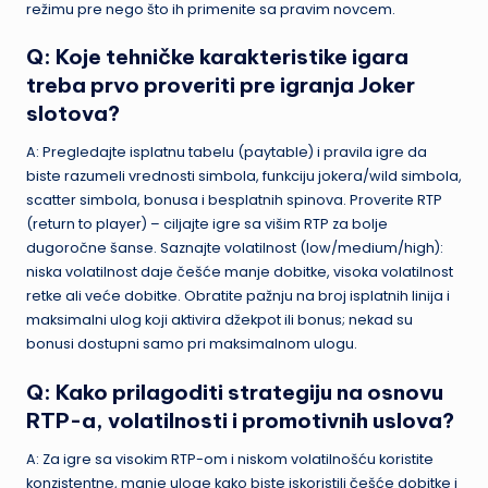
režimu pre nego što ih primenite sa pravim novcem.
Q: Koje tehničke karakteristike igara
treba prvo proveriti pre igranja Joker
slotova?
A: Pregledajte isplatnu tabelu (paytable) i pravila igre da
biste razumeli vrednosti simbola, funkciju jokera/wild simbola,
scatter simbola, bonusa i besplatnih spinova. Proverite RTP
(return to player) – ciljajte igre sa višim RTP za bolje
dugoročne šanse. Saznajte volatilnost (low/medium/high):
niska volatilnost daje češće manje dobitke, visoka volatilnost
retke ali veće dobitke. Obratite pažnju na broj isplatnih linija i
maksimalni ulog koji aktivira džekpot ili bonus; nekad su
bonusi dostupni samo pri maksimalnom ulogu.
Q: Kako prilagoditi strategiju na osnovu
RTP-a, volatilnosti i promotivnih uslova?
A: Za igre sa visokim RTP-om i niskom volatilnošću koristite
konzistentne, manje uloge kako biste iskoristili češće dobitke i