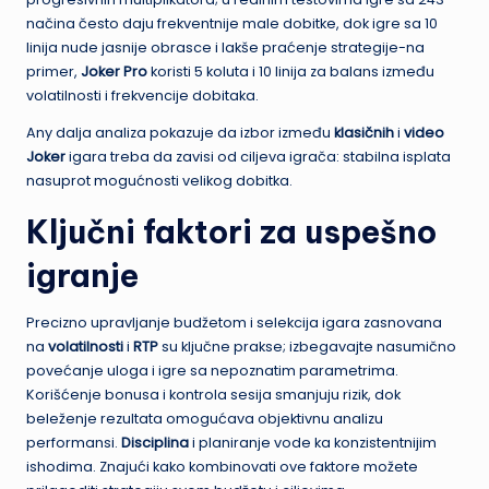
načina često daju frekventnije male dobitke, dok igre sa 10
linija nude jasnije obrasce i lakše praćenje strategije-na
primer,
Joker Pro
koristi 5 koluta i 10 linija za balans između
volatilnosti i frekvencije dobitaka.
Any dalja analiza pokazuje da izbor između
klasičnih
i
video
Joker
igara treba da zavisi od ciljeva igrača: stabilna isplata
nasuprot mogućnosti velikog dobitka.
Ključni faktori za uspešno
igranje
Precizno upravljanje budžetom i selekcija igara zasnovana
na
volatilnosti
i
RTP
su ključne prakse; izbegavajte nasumično
povećanje uloga i igre sa nepoznatim parametrima.
Korišćenje bonusa i kontrola sesija smanjuju rizik, dok
beleženje rezultata omogućava objektivnu analizu
performansi.
Disciplina
i planiranje vode ka konzistentnijim
ishodima. Znajući kako kombinovati ove faktore možete