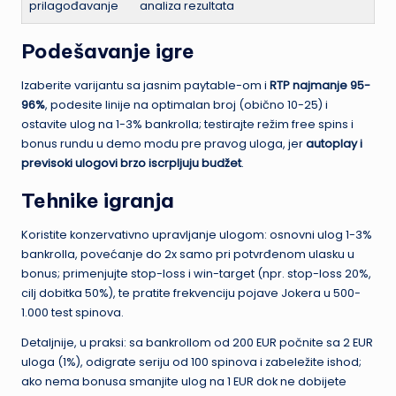
prilagođavanje
analiza rezultata
Podešavanje igre
Izaberite varijantu sa jasnim paytable-om i
RTP najmanje 95-
96%
, podesite linije na optimalan broj (obično 10-25) i
ostavite ulog na 1-3% bankrolla; testirajte režim free spins i
bonus rundu u demo modu pre pravog uloga, jer
autoplay i
previsoki ulogovi brzo iscrpljuju budžet
.
Tehnike igranja
Koristite konzervativno upravljanje ulogom: osnovni ulog 1-3%
bankrolla, povećanje do 2x samo pri potvrđenom ulasku u
bonus; primenjujte stop-loss i win-target (npr. stop-loss 20%,
cilj dobitka 50%), te pratite frekvenciju pojave Jokera u 500-
1.000 test spinova.
Detaljnije, u praksi: sa bankrollom od 200 EUR počnite sa 2 EUR
uloga (1%), odigrate seriju od 100 spinova i zabeležite ishod;
ako nema bonusa smanjite ulog na 1 EUR dok ne dobijete