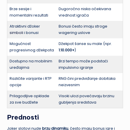
Brze sesije i
Dugoročno niska očekivana
momentalni rezultati
vrednost igrača
Atraktivni džoker
Bonusi često imaju stroge
simboli
i bonusi
wagering uslove
Mogućnost
Džekpot šanse su male (npr.
progresivnog džekpota
1:10.000+
)
Dostupno na mobilnim
Brzi tempo može podstaći
uređajima
impulsivno igranje
Različite varijante i RTP
RNG čini predviđanje dobitaka
opcije
neizvesnim
Prilagodljive opklade
Visoki ulozi povećavaju brzinu
za sve budžete
gubljenja sredstava
Prednosti
Joker slotovi nude
brzu dinamiku
, često imaju bonus igre i