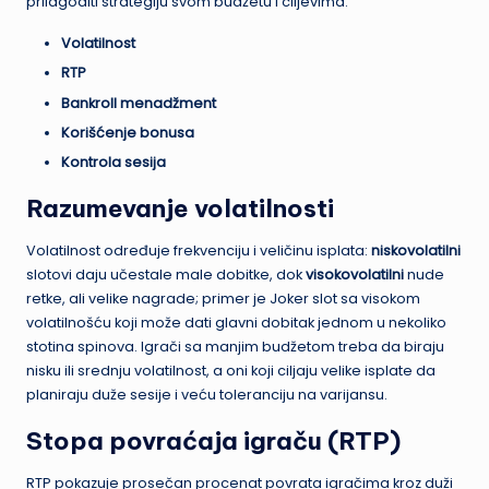
prilagoditi strategiju svom budžetu i ciljevima.
Volatilnost
RTP
Bankroll menadžment
Korišćenje bonusa
Kontrola sesija
Razumevanje volatilnosti
Volatilnost određuje frekvenciju i veličinu isplata:
niskovolatilni
slotovi daju učestale male dobitke, dok
visokovolatilni
nude
retke, ali velike nagrade; primer je Joker slot sa visokom
volatilnošću koji može dati glavni dobitak jednom u nekoliko
stotina spinova. Igrači sa manjim budžetom treba da biraju
nisku ili srednju volatilnost, a oni koji ciljaju velike isplate da
planiraju duže sesije i veću toleranciju na varijansu.
Stopa povraćaja igraču (RTP)
RTP pokazuje prosečan procenat povrata igračima kroz duži