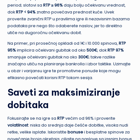
period; slotovi sa
RTP ≥ 96%
daju bolju očekivanu vrednost,
dok
RTP < 94%
znatno povećava prednost kuće. Uvek
proverite zvanični RTP u pravilima igre ili nezavisnim bazama
podataka pre nego što odaberete naslov, jer to direktno
utiče na dugoročnu očekivanu dobit.
Na primer, pri prosečnoj opkladi od 1€ i 10.000 spinova,
RTP
95%
implicira očekivani gubitak od oko
500€
, dok
RTP 97%
smanjuje očekivani gubitak na oko
300€
; takve razlike
značajno utiču na planiranje bankrolla i izbor taktike. Uzimajte
u obzir i varijansu igre te promotivne ponude koje mogu
efikasno povećati korisni RTP tokom sesija.
Saveti za maksimiziranje
dobitaka
Fokusirajte se na igre sa
RTP
većim od 96% i proverite
volatilnost
: niska do srednja daje češće dobitke, visoka nudi
retke, velike isplate. Iskoristite
bonuse
i besplatne spinove za
povećanje broja okretaja; ciljajte na naslove sa jasnim bonus