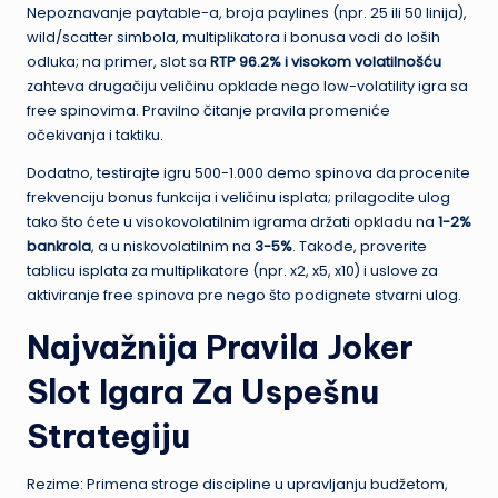
Nepoznavanje paytable-a, broja paylines (npr. 25 ili 50 linija),
wild/scatter simbola, multiplikatora i bonusa vodi do loših
odluka; na primer, slot sa
RTP 96.2% i visokom volatilnošću
zahteva drugačiju veličinu opklade nego low-volatility igra sa
free spinovima. Pravilno čitanje pravila promeniće
očekivanja i taktiku.
Dodatno, testirajte igru 500-1.000 demo spinova da procenite
frekvenciju bonus funkcija i veličinu isplata; prilagodite ulog
tako što ćete u visokovolatilnim igrama držati opkladu na
1-2%
bankrola
, a u niskovolatilnim na
3-5%
. Takođe, proverite
tablicu isplata za multiplikatore (npr. x2, x5, x10) i uslove za
aktiviranje free spinova pre nego što podignete stvarni ulog.
Najvažnija Pravila Joker
Slot Igara Za Uspešnu
Strategiju
Rezime: Primena stroge discipline u upravljanju budžetom,