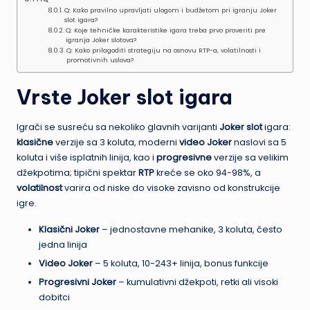
Q: Kako pravilno upravljati ulogom i budžetom pri igranju Joker
slot igara?
Q: Koje tehničke karakteristike igara treba prvo proveriti pre
igranja Joker slotova?
Q: Kako prilagoditi strategiju na osnovu RTP-a, volatilnosti i
promotivnih uslova?
Vrste Joker slot igara
Igrači se susreću sa nekoliko glavnih varijanti
Joker slot
igara:
klasične
verzije sa 3 koluta, moderni
video Joker
naslovi sa 5
koluta i više isplatnih linija, kao i
progresivne
verzije sa velikim
džekpotima; tipični spektar
RTP
kreće se oko 94-98%, a
volatilnost
varira od niske do visoke zavisno od konstrukcije
igre.
Klasični Joker
– jednostavne mehanike, 3 koluta, često
jedna linija
Video Joker
– 5 koluta, 10-243+ linija, bonus funkcije
Progresivni Joker
– kumulativni džekpoti, retki ali visoki
dobitci